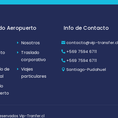
do Aeropuerto
Info de Contacto
contacto@vip-transfer.c
Nosotros
+569 7594 6711
to
Traslado
corporativo
+569 7594 6711
do de
Viajes
Santiago-Pudahuel
al
particulares
do
erto
eservados Vip-Tranfer.cl